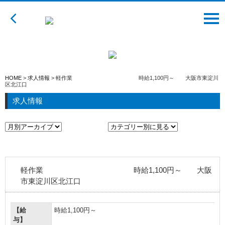
HOME
業務内容
企業様向け
HOME
>
求人情報
>
軽作業 時給1,100円～ 大阪市東淀川
お仕事をお探しの方
区北江口
求人情報
業務事例
会社案内
スタッフ紹介
軽作業 時給1,100円～ 大阪
お知らせ
市東淀川区北江口
求人情報
【給
時給1,100円～
与】