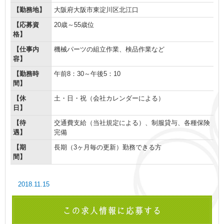
よくあるご質問
【勤務地】
大阪府大阪市東淀川区北江口
【応募資
20歳～55歳位
業務請負・派遣のメリット・デメリッ
格】
ト
【仕事内
機械パーツの組立作業、検品作業など
容】
企業様お問い合わせ
【勤務時
午前8：30～午後5：10
間】
個人様お問い合わせ
【休
土・日・祝（会社カレンダーによる）
リンク集
日】
【待
交通費支給（当社規定による）、制服貸与、各種保険
プライバシーポリシー
遇】
完備
【期
長期（3ヶ月毎の更新）勤務できる方
間】
2018.11.15