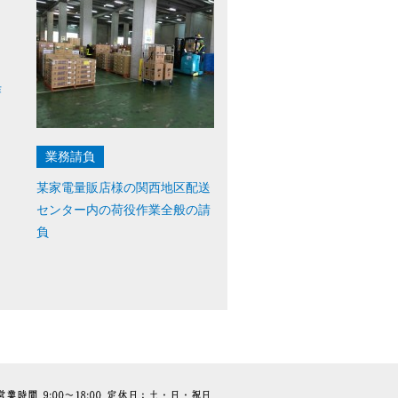
日
作
業務請負
某家電量販店様の関西地区配送
センター内の荷役作業全般の請
負