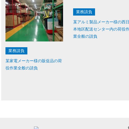
業務請負
某アルミ製品メーカー様の西
本地区配送センター内の荷役
業全般の請負
業務請負
某家電メーカー様の販促品の荷
役作業全般の請負