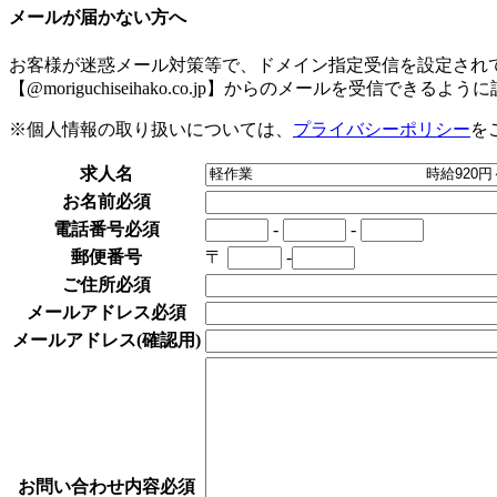
メールが届かない方へ
お客様が迷惑メール対策等で、ドメイン指定受信を設定され
【@moriguchiseihako.co.jp】からのメールを受信できる
※個人情報の取り扱いについては、
プライバシーポリシー
を
求人名
お名前
必須
電話番号
必須
-
-
郵便番号
〒
-
ご住所
必須
メールアドレス
必須
メールアドレス
(確認用)
お問い合わせ内容
必須