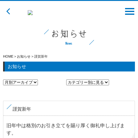
HOME
業務内容
企業様向け
お仕事をお探しの方
HOME
>
お知らせ
>
謹賀新年
お知らせ
業務事例
会社案内
スタッフ紹介
謹賀新年
お知らせ
旧年中は格別のお引き立てを賜り厚く御礼申し上げま
求人情報
す。